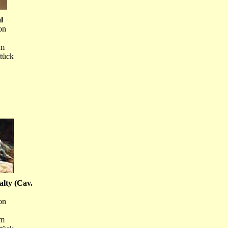
l
on
cm
Stück
alty (Cav.
on
cm