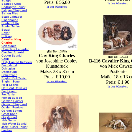
Beagle
Preis: € 56,80
In den Warenkorb
Bearded Collie
In den Warenkorb
Bedlington Terrier
Belgiam Shepherd
Bichon Frise
Black Labrador
Bloodhound
Border Collie
Border Terrier
Borzoi
Boxer
Bulldog
Cavalier King
Charles
Chihauhua
Chocolate Labrador
(Ref No: 10878)
Clumber Spaniel
Cav King Charles
Cocker Spaniel
(Ref No: 10605)
Corgi
von Josephine Copley
B-116 Cavalier King 
Curly Coated Retriever
Dachshund
Kunstdruck
von Mick Cawst
Dalmatian
Maße: 23 x 35 cm
Postkarte
Deerhound
Dobermann
Preis: € 19,00
Maße: 18 x 13 
English Bull Terrier
In den Warenkorb
Preis: € 1,90
English Setter
Field Spaniel
In den Warenkorb
Flat Coat Retriever
Fox Hound
Fox Terrier
French Bulldog
German Pointer
German Shepherd
Golden Retriever
Gordon Setters
Great Dane
Greyhound
Irish Setter
Irish Water Spaniel
Jack Russell Terrier
Lurcher