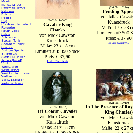
Mastiff
Munsterlander
(Ref No: 10224)
Patterdale Terrier
Pending Appea
Pekinese
Pointer
von Mick Cawst
Poodle
(Ref No: 10388)
Pug
Kunstdruck
Cavalier King
Rhodesian Ridgeback
Maße: 17 x 23 
Rottweiler
Charles
Rough Collie
Limitiert auf: 500 
Saluki
von Mick Cawston
Schnauzer
Preis: € 37,90
Kunstdruck
Scottish Terrier
In den Warenkorb
Sealyham Terrier
Maße: 23 x 18 cm
Spinone
Springer Spaniel
Limitiert auf: 850 Stück
St. Bernard
Preis: € 37,90
Staffs Bull Terrier
Terriers (Mixed)
In den Warenkorb
Vizsla
Weimaraner
Welsh Terrier
West Highland Terrier
Wolfhound
Yellow Labrador
Yorkshire Terrier
(Ref No: 10010)
In The Presence of Roy
(Ref No: 10214)
Tri-Colour Cavalier
King Charles)
von Mick Cawston
von Mick Cawst
Kunstdruck
Kunstdruck
Maße: 23 x 18 cm
Maße: 22 x 27 
Limitiert auf: 500 Stück