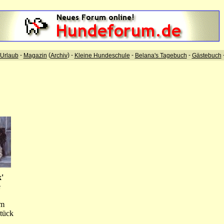
-
(
) -
-
-
Urlaub
Magazin
Archiv
Kleine Hundeschule
Belana's Tagebuch
Gästebuch
'
e
cm
Stück