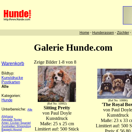
-
-
-
Home
Hunderassen
Züchter
Galerie Hunde.com
Zeige Bilder 1-8 von 8
Warenkorb
Bildtyp:
Kunstdrucke
Postkarten
Alle
Kategorien:
Hunde
(Ref No: 10886)
(Ref No: 10992)
'The Royal Box
Sitting Pretty
Unterbereiche:
von Paul Doyl
Alle
von Paul Doyle
Kunstdruck
Afghans
Kunstdruck
Airedale Terrier
Maße: 23 x 33 
Amer. Cocker Spaniel
Maße: 25 x 25 cm
Limitiert auf: 500 
Austrailian Sheepdog
Limitiert auf: 500 Stück
Bassett Hound
Preis: € 56,80