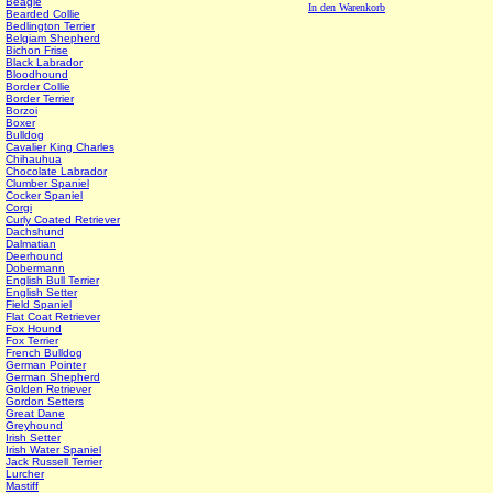
Beagle
In den Warenkorb
Bearded Collie
Bedlington Terrier
Belgiam Shepherd
Bichon Frise
Black Labrador
Bloodhound
Border Collie
Border Terrier
Borzoi
Boxer
Bulldog
Cavalier King Charles
Chihauhua
Chocolate Labrador
Clumber Spaniel
Cocker Spaniel
Corgi
Curly Coated Retriever
Dachshund
Dalmatian
Deerhound
Dobermann
English Bull Terrier
English Setter
Field Spaniel
Flat Coat Retriever
Fox Hound
Fox Terrier
French Bulldog
German Pointer
German Shepherd
Golden Retriever
Gordon Setters
Great Dane
Greyhound
Irish Setter
Irish Water Spaniel
Jack Russell Terrier
Lurcher
Mastiff