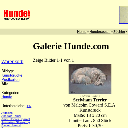
-
-
-
Home
Hunderassen
Züchter
Galerie Hunde.com
Zeige Bilder 1-1 von 1
Warenkorb
Bildtyp:
Kunstdrucke
Postkarten
Alle
Kategorien:
(Ref No: 10391)
Hunde
Seelyham Terrier
von Malcolm Coward S.E.A.
Unterbereiche:
Alle
Kunstdruck
Afghans
Maße: 13 x 20 cm
Airedale Terrier
Amer. Cocker Spaniel
Limitiert auf: 850 Stück
Austrailian Sheepdog
Preis: € 30,30
Bassett Hound