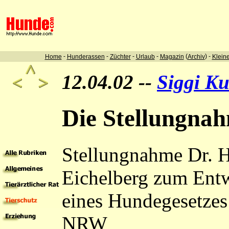
-
-
-
-
(
) -
Home
Hunderassen
Züchter
Urlaub
Magazin
Archiv
Klein
12.04.02 --
Siggi Ku
Die Stellungna
Stellungnahme Dr. 
Eichelberg zum Ent
eines Hundegesetzes
NRW