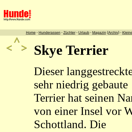
-
-
-
-
(
) -
Home
Hunderassen
Züchter
Urlaub
Magazin
Archiv
Klein
Skye Terrier
Dieser langgestreckte
sehr niedrig gebaute
Terrier hat seinen N
von einer Insel vor W
Schottland. Die