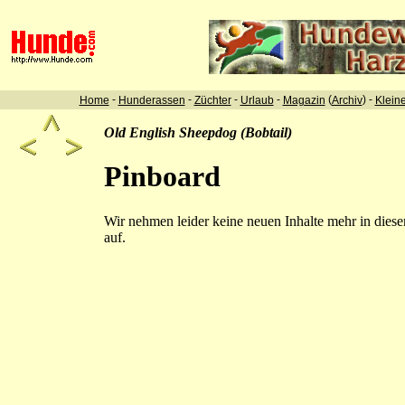
-
-
-
-
(
) -
Home
Hunderassen
Züchter
Urlaub
Magazin
Archiv
Klein
Old English Sheepdog (Bobtail)
Pinboard
Wir nehmen leider keine neuen Inhalte mehr in dies
auf.