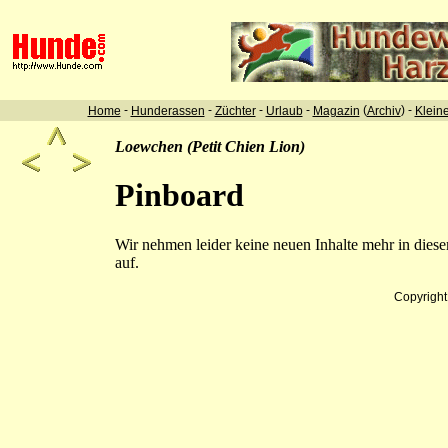
-
-
-
-
(
) -
Home
Hunderassen
Züchter
Urlaub
Magazin
Archiv
Klein
Loewchen (Petit Chien Lion)
Pinboard
Wir nehmen leider keine neuen Inhalte mehr in dies
auf.
Copyrigh