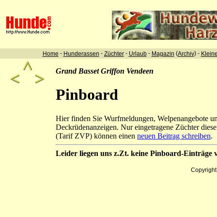
-
-
-
-
(
) -
Home
Hunderassen
Züchter
Urlaub
Magazin
Archiv
Klein
Grand Basset Griffon Vendeen
Pinboard
Hier finden Sie Wurfmeldungen, Welpenangebote u
Deckrüdenanzeigen. Nur eingetragene Züchter diese
(Tarif ZVP) können einen
neuen Beitrag schreiben
.
Leider liegen uns z.Zt. keine Pinboard-Einträge v
Copyrigh