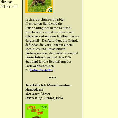
 dies so
üchter, die
In dem durchgehend farbig
illustrierten Band wird die
Entwicklung der Rasse Deutsch-
Kurzhaar zu einer der weltweit am
stärksten verbreiteten Jagdhundrassen
dargestellt. Der Autor legt die Gründe
dafür dar, die vor allem auf einem
speziellen und umfassenden
Prüfungssystem, dem Arbeitsstandard
Deutsch-Kurzhaar und dem FCI-
Standard für die Beurteilung des
Formwertes beruhen
=>
Online bestellen
+ + +
Jetzt belle ich. Memoiren einer
Hundedame
Marianne Börner
Oertel u. Sp., Reutlg
, 1994