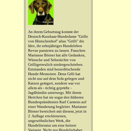
An ihrem Geburtstag kommt der
Deutsch-Kurzhaar-Hundedame "Grille
von Hintschenhof" alias "Grilli" die
Idee, ihr zehnjähriges Hundeleben
Revue passieren zu lassen. Frauchen
Marianne Börner hat alle Gedanken,
Wünsche und Sehnsüchte von
Grilligetreulich niedergeschrieben.
Entstanden sind herzerfrischende
Hunde-Memoiren. Denn Grlli hat
nicht nur auf dem Sofa gelegen und
Katzen geärgert, sondern war vor
allem als - richtig geprüfte -
Jagdhündin unterwegs. Mit ihrem
Herrchen hat sie sogar den früheren
Bundespräsidenten Karl Carstens auf
einer Wanderung begleitet. Marianne
Börner bereichert mit diesem, jetzt in
2. Auflage erschienenen,
ungewöhnlichen Werk, die
Hundeliteratur um eine heitere
Variante. Nicht nur Hundeliehaber,