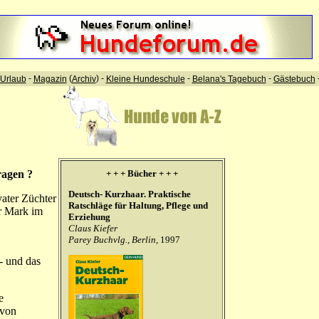
-
(
) -
-
-
Urlaub
Magazin
Archiv
Kleine Hundeschule
Belana's Tagebuch
Gästebuch
ragen ?
+ + + Bücher + + +
Deutsch- Kurzhaar. Praktische
vater Züchter
Ratschläge für Haltung, Pflege und
er Mark im
Erziehung
Claus Kiefer
Parey Buchvlg., Berlin
, 1997
- und das
e
avon