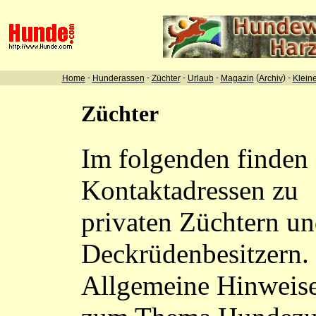
-
-
-
-
(
) -
Home
Hunderassen
Züchter
Urlaub
Magazin
Archiv
Klein
Züchter
Im folgenden finden 
Kontaktadressen zu
privaten Züchtern u
Deckrüdenbesitzern.
Allgemeine Hinweis