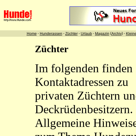
-
-
-
-
(
) -
Home
Hunderassen
Züchter
Urlaub
Magazin
Archiv
Klein
Züchter
Im folgenden finden 
Kontaktadressen zu
privaten Züchtern u
Deckrüdenbesitzern.
Allgemeine Hinweis