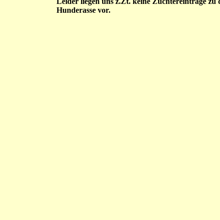
Leider liegen uns z.Zt. keine Züchtereinträge zu 
Hunderasse vor.