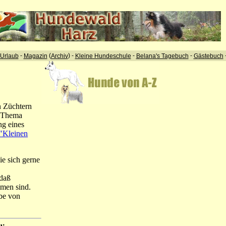
-
(
) -
-
-
Urlaub
Magazin
Archiv
Kleine Hundeschule
Belana's Tagebuch
Gästebuch
n Züchtern
m Thema
ng eines
"Kleinen
ie sich gerne
 daß
mmen sind.
abe von