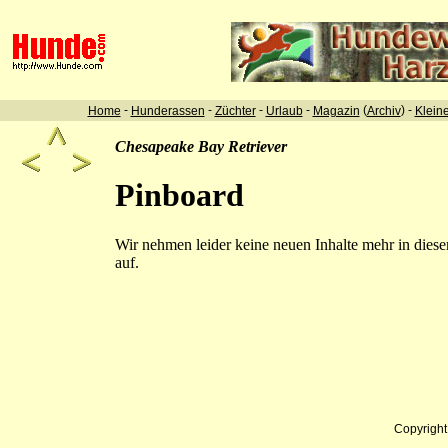
-
-
-
-
(
) -
Home
Hunderassen
Züchter
Urlaub
Magazin
Archiv
Klein
Chesapeake Bay Retriever
Pinboard
Wir nehmen leider keine neuen Inhalte mehr in dies
auf.
Copyrigh