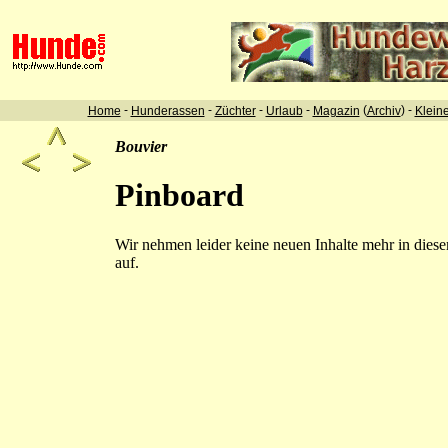
-
-
-
-
(
) -
Home
Hunderassen
Züchter
Urlaub
Magazin
Archiv
Klein
Bouvier
Pinboard
Wir nehmen leider keine neuen Inhalte mehr in dies
auf.