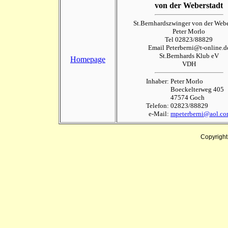
von der Weberstadt
St.Bernhardszwinger von der Webe
Peter Morlo
Tel 02823/88829
Email Peterberni@t-online.d
St.Bernhards Klub eV
Homepage
VDH
Inhaber:
Peter Morlo
Boeckelterweg 405
47574 Goch
Telefon:
02823/88829
e-Mail:
mpeterberni@aol.c
Copyrigh