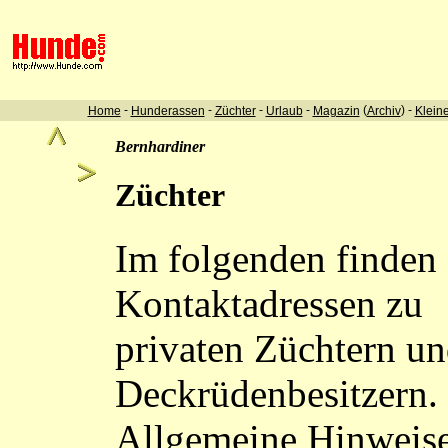
-
-
-
-
(
) -
Home
Hunderassen
Züchter
Urlaub
Magazin
Archiv
Klein
Bernhardiner
Züchter
Im folgenden finden 
Kontaktadressen zu
privaten Züchtern u
Deckrüdenbesitzern.
Allgemeine Hinweis