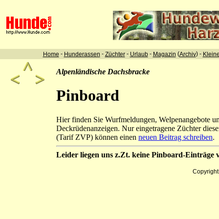
-
-
-
-
(
) -
Home
Hunderassen
Züchter
Urlaub
Magazin
Archiv
Klein
Alpenländische Dachsbracke
Pinboard
Hier finden Sie Wurfmeldungen, Welpenangebote u
Deckrüdenanzeigen. Nur eingetragene Züchter diese
(Tarif ZVP) können einen
neuen Beitrag schreiben
.
Leider liegen uns z.Zt. keine Pinboard-Einträge v
Copyrigh