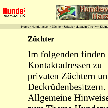
-
-
-
-
(
) -
Home
Hunderassen
Züchter
Urlaub
Magazin
Archiv
Klein
Züchter
Im folgenden finden 
Kontaktadressen zu
privaten Züchtern u
Deckrüdenbesitzern.
Allgemeine Hinweis