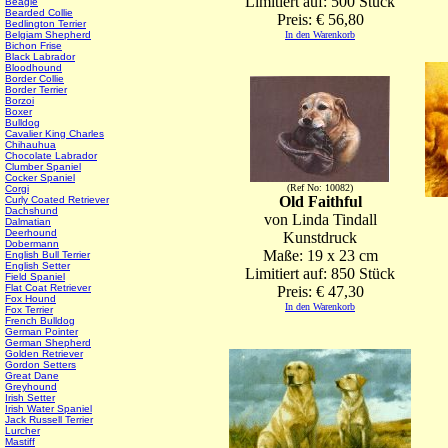
Limitiert auf: 500 Stück
Beagle
Bearded Collie
Preis: € 56,80
Bedlington Terrier
Belgiam Shepherd
In den Warenkorb
Bichon Frise
Black Labrador
Bloodhound
Border Collie
Border Terrier
Borzoi
Boxer
Bulldog
Cavalier King Charles
Chihauhua
Chocolate Labrador
Clumber Spaniel
Cocker Spaniel
(Ref No: 10082)
Corgi
Old Faithful
Curly Coated Retriever
Dachshund
von Linda Tindall
Dalmatian
Deerhound
Kunstdruck
Dobermann
Maße: 19 x 23 cm
English Bull Terrier
English Setter
Limitiert auf: 850 Stück
Field Spaniel
Flat Coat Retriever
Preis: € 47,30
Fox Hound
In den Warenkorb
Fox Terrier
French Bulldog
German Pointer
German Shepherd
Golden Retriever
Gordon Setters
Great Dane
Greyhound
Irish Setter
Irish Water Spaniel
Jack Russell Terrier
Lurcher
Mastiff