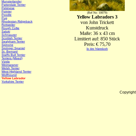
Munsterlander
Patterdale Terrier
Pekinese
Pointer
(Ref No: 10079)
Poodle
Yellow Labradors 3
Pug
Rhodesian Ridgeback
von John Trickett
Rottweiler
Kunstdruck
Rough Collie
Saluki
Maße: 36 x 43 cm
Schnauzer
Limitiert auf: 850 Stück
Scottish Terrier
Sealyham Terrier
Preis: € 75,70
Spinone
Springer Spaniel
In den Warenkorb
St. Bernard
Staffs Bull Terrier
Terriers (Mixed)
Vizsla
Weimaraner
Welsh Terrier
West Highland Terrier
Wolfhound
Yellow Labrador
Yorkshire Terrier
Copyrigh