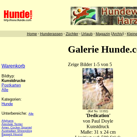
-
-
-
-
(
) -
Home
Hunderassen
Züchter
Urlaub
Magazin
Archiv
Klein
Galerie Hunde.
Zeige Bilder 1-5 von 5
Warenkorb
Bildtyp:
Kunstdrucke
Postkarten
Alle
Kategorien:
Hunde
(Ref No: 11192)
Unterbereiche:
Alle
'Dedication'
von Paul Doyle
Afghans
Airedale Terrier
Kunstdruck
Amer. Cocker Spaniel
Austrailian Sheepdog
Maße: 31 x 24 cm
Bassett Hound