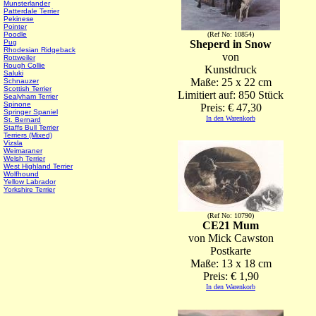
Munsterlander
Patterdale Terrier
Pekinese
Pointer
Poodle
(Ref No: 10854)
Pug
Sheperd in Snow
Rhodesian Ridgeback
von
Rottweiler
Rough Collie
Kunstdruck
Saluki
Maße: 25 x 22 cm
Schnauzer
Scottish Terrier
Limitiert auf: 850 Stück
Sealyham Terrier
Spinone
Preis: € 47,30
Springer Spaniel
In den Warenkorb
St. Bernard
Staffs Bull Terrier
Terriers (Mixed)
Vizsla
Weimaraner
Welsh Terrier
West Highland Terrier
Wolfhound
Yellow Labrador
Yorkshire Terrier
(Ref No: 10790)
CE21 Mum
von Mick Cawston
Postkarte
Maße: 13 x 18 cm
Preis: € 1,90
In den Warenkorb