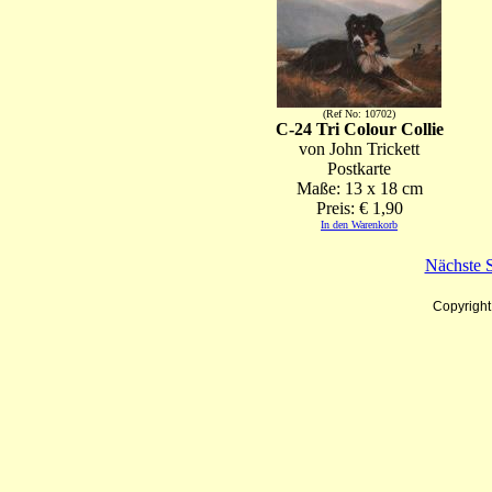
(Ref No: 10702)
C-24 Tri Colour Collie
von John Trickett
Postkarte
Maße: 13 x 18 cm
Preis: € 1,90
In den Warenkorb
Nächste S
Copyrigh