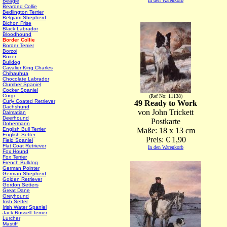
In den Warenkorb
Beagle
Bearded Collie
Bedlington Terrier
Belgiam Shepherd
Bichon Frise
Black Labrador
Bloodhound
Border Collie
Border Terrier
Borzoi
Boxer
Bulldog
Cavalier King Charles
Chihauhua
Chocolate Labrador
Clumber Spaniel
Cocker Spaniel
Corgi
(Ref No: 11138)
Curly Coated Retriever
49 Ready to Work
Dachshund
von John Trickett
Dalmatian
Deerhound
Postkarte
Dobermann
English Bull Terrier
Maße: 18 x 13 cm
English Setter
Preis: € 1,90
Field Spaniel
Flat Coat Retriever
In den Warenkorb
Fox Hound
Fox Terrier
French Bulldog
German Pointer
German Shepherd
Golden Retriever
Gordon Setters
Great Dane
Greyhound
Irish Setter
Irish Water Spaniel
Jack Russell Terrier
Lurcher
Mastiff