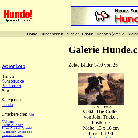
-
-
-
-
(
) -
Home
Hunderassen
Züchter
Urlaub
Magazin
Archiv
Klein
Galerie Hunde.
Zeige Bilder 1-10 von 26
Warenkorb
Bildtyp:
Kunstdrucke
Postkarten
Alle
Kategorien:
Hunde
(Ref No: 11205)
C-62 'The Collie'
Unterbereiche:
Alle
von John Trickett
Afghans
Postkarte
Airedale Terrier
Maße: 13 x 18 cm
Amer. Cocker Spaniel
Austrailian Sheepdog
Preis: € 1,90
Bassett Hound