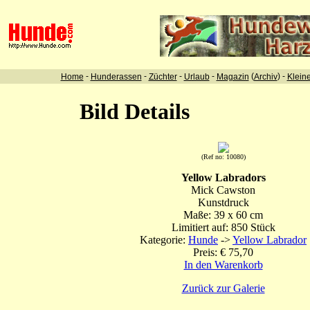
-
-
-
-
(
) -
Home
Hunderassen
Züchter
Urlaub
Magazin
Archiv
Klein
Bild Details
(Ref no: 10080)
Yellow Labradors
Mick Cawston
Kunstdruck
Maße: 39 x 60 cm
Limitiert auf: 850 Stück
Kategorie:
Hunde
->
Yellow Labrador
Preis: € 75,70
In den Warenkorb
Zurück zur Galerie