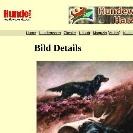
-
-
-
-
(
) -
Home
Hunderassen
Züchter
Urlaub
Magazin
Archiv
Klein
Bild Details