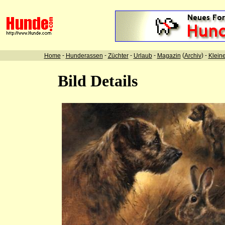
-
-
-
-
(
) -
Home
Hunderassen
Züchter
Urlaub
Magazin
Archiv
Klein
Bild Details