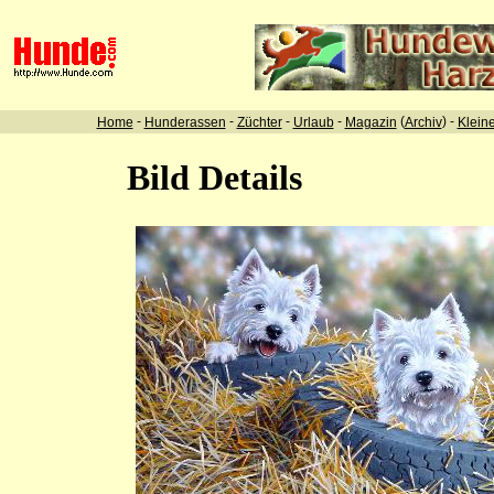
-
-
-
-
(
) -
Home
Hunderassen
Züchter
Urlaub
Magazin
Archiv
Klein
Bild Details