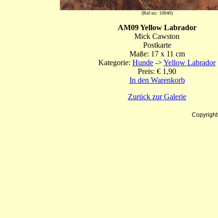
(Ref no: 10840)
AM09 Yellow Labrador
Mick Cawston
Postkarte
Maße: 17 x 11 cm
Kategorie:
Hunde
->
Yellow Labrador
Preis: € 1,90
In den Warenkorb
Zurück zur Galerie
Copyrigh