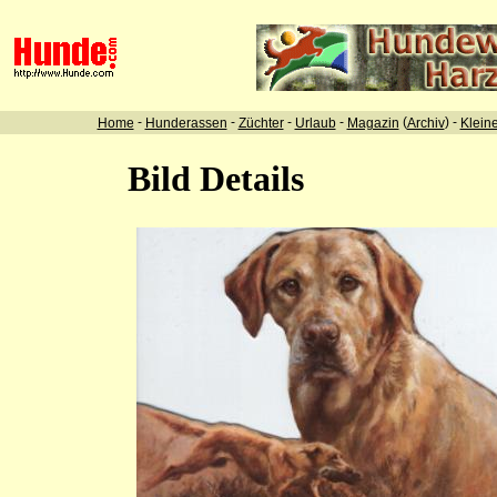
-
-
-
-
(
) -
Home
Hunderassen
Züchter
Urlaub
Magazin
Archiv
Klein
Bild Details