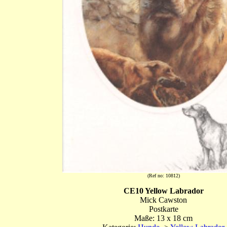
(Ref no: 10812)
CE10 Yellow Labrador
Mick Cawston
Postkarte
Maße: 13 x 18 cm