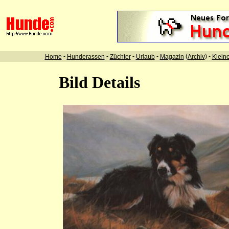
-
-
-
-
(
) -
Home
Hunderassen
Züchter
Urlaub
Magazin
Archiv
Klein
Bild Details