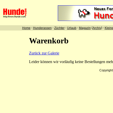
-
-
-
-
(
) -
Home
Hunderassen
Züchter
Urlaub
Magazin
Archiv
Klein
Warenkorb
Zurück zur Galerie
Leider können wir vorläufig keine Bestellungen me
Copyrigh