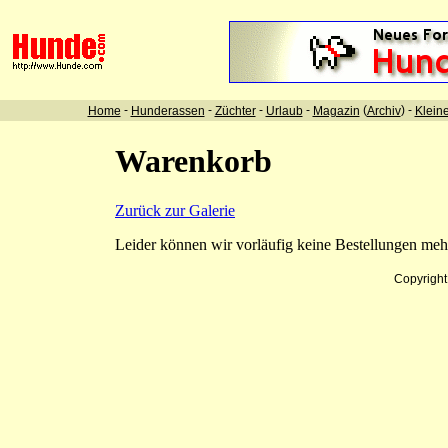
-
-
-
-
(
) -
Home
Hunderassen
Züchter
Urlaub
Magazin
Archiv
Klein
Warenkorb
Zurück zur Galerie
Leider können wir vorläufig keine Bestellungen me
Copyrigh