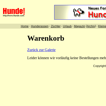
-
-
-
-
(
) -
Home
Hunderassen
Züchter
Urlaub
Magazin
Archiv
Klein
Warenkorb
Zurück zur Galerie
Leider können wir vorläufig keine Bestellungen me
Copyrigh