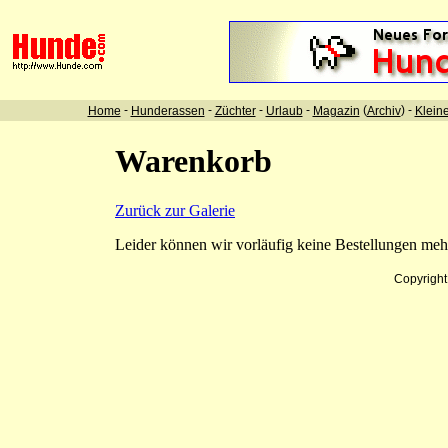
-
-
-
-
(
) -
Home
Hunderassen
Züchter
Urlaub
Magazin
Archiv
Klein
Warenkorb
Zurück zur Galerie
Leider können wir vorläufig keine Bestellungen me
Copyrigh