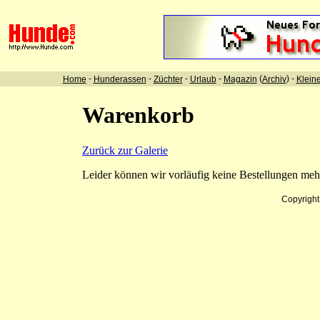
-
-
-
-
(
) -
Home
Hunderassen
Züchter
Urlaub
Magazin
Archiv
Klein
Warenkorb
Zurück zur Galerie
Leider können wir vorläufig keine Bestellungen me
Copyrigh