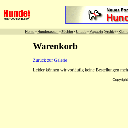
-
-
-
-
(
) -
Home
Hunderassen
Züchter
Urlaub
Magazin
Archiv
Klein
Warenkorb
Zurück zur Galerie
Leider können wir vorläufig keine Bestellungen me
Copyrigh