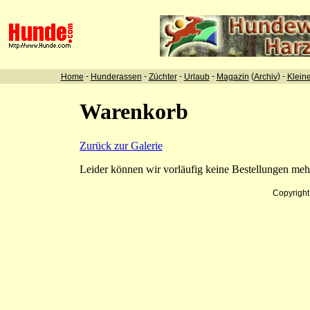
-
-
-
-
(
) -
Home
Hunderassen
Züchter
Urlaub
Magazin
Archiv
Klein
Warenkorb
Zurück zur Galerie
Leider können wir vorläufig keine Bestellungen me
Copyrigh