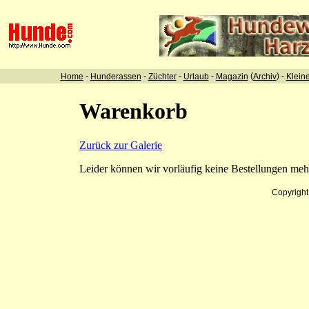
-
-
-
-
(
) -
Home
Hunderassen
Züchter
Urlaub
Magazin
Archiv
Klein
Warenkorb
Zurück zur Galerie
Leider können wir vorläufig keine Bestellungen me
Copyrigh